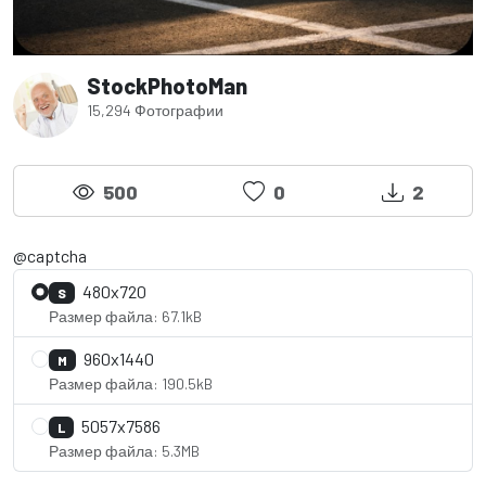
StockPhotoMan
15,294 Фотографии
500
0
2
@captcha
480x720
S
Размер файла: 67.1kB
960x1440
M
Размер файла: 190.5kB
5057x7586
L
Размер файла: 5.3MB