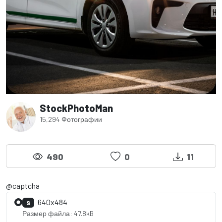
StockPhotoMan
15,294 Фотографии
490
0
11
@captcha
640x484
S
Размер файла: 47.8kB