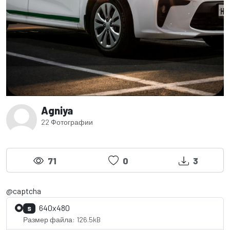
Agniya
22 Фотографии
71
0
3
@captcha
640x480
S
Размер файла: 126.5kB