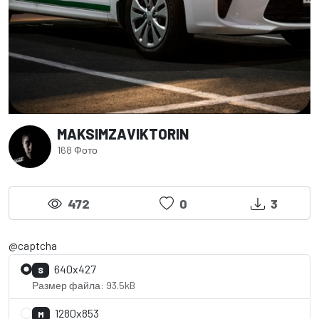
MAKSIMZAVIKTORIN
168 Фото
472
0
3
@captcha
640x427
S
Размер файла: 93.5kB
1280x853
M