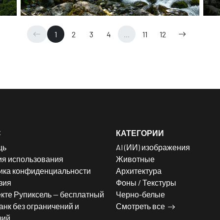
1
2
3
4
...
11
12
С
КАТЕГОРИИ
щь
AI (ИИ) изображения
ия использования
Животные
ика конфиденциальности
Архитектура
зия
Фоны / Текстуры
кте Рупиксель — бесплатный
Черно-белые
нк без ограничений и
Смотреть все
зий