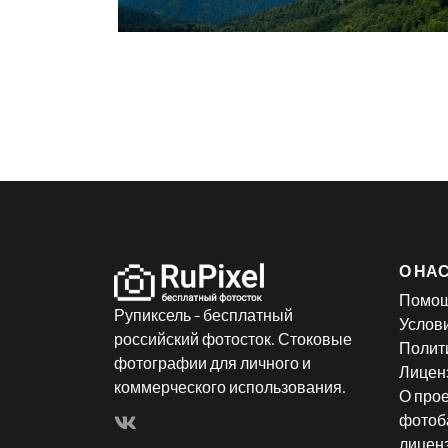
О НА
Помо
Рупиксель - бесплатный
Услов
российский фотосток. Стоковые
Полит
фотографии для личного и
Лицен
коммерческого использования.
О прое
фотоба
лицен