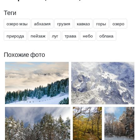
Теги
озеро мзы
абхазия
грузия
кавказ
горы
озеро
природа
пейзаж
луг
трава
небо
облака
Похожие фото