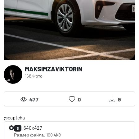
MAKSIMZAVIKTORIN
168 Фото
477
0
9
@captcha
640x427
S
Размер файла: 100.4kB