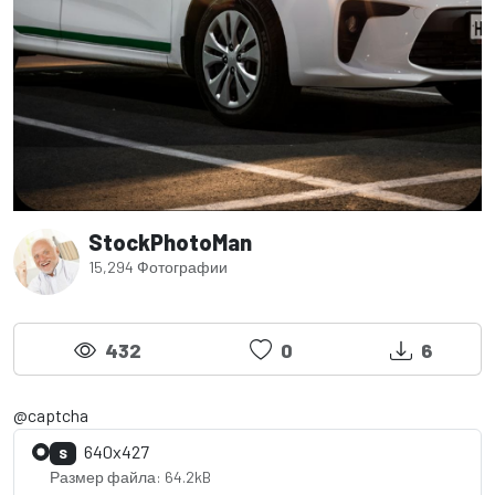
StockPhotoMan
15,294 Фотографии
432
0
6
@captcha
640x427
S
Размер файла: 64.2kB