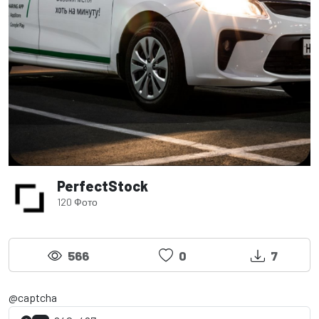
PerfectStock
120 Фото
566
0
7
@captcha