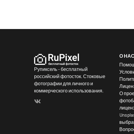
О НА
Помо
Рупиксель - бесплатный
Услов
российский фотосток. Стоковые
Полит
фотографии для личного и
Лицен
коммерческого использования.
О прое
фотоба
лицен
Unspla
выбрат
Вопро