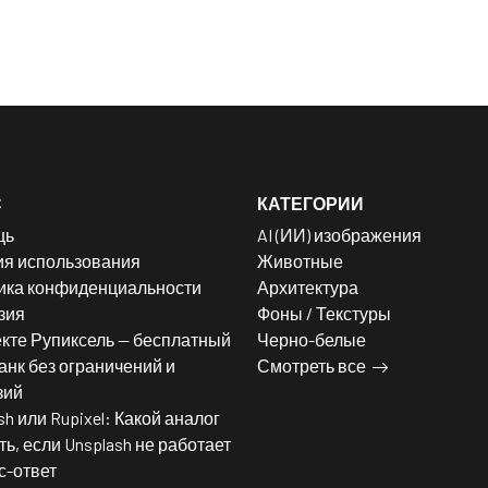
С
КАТЕГОРИИ
щь
AI (ИИ) изображения
ия использования
Животные
ика конфиденциальности
Архитектура
зия
Фоны / Текстуры
кте Рупиксель — бесплатный
Черно-белые
нк без ограничений и
Смотреть все
зий
sh или Rupixel: Какой аналог
ь, если Unsplash не работает
с-ответ