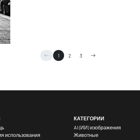
1
2
3
С
КАТЕГОРИИ
щь
AI (ИИ) изображения
ия использования
Животные