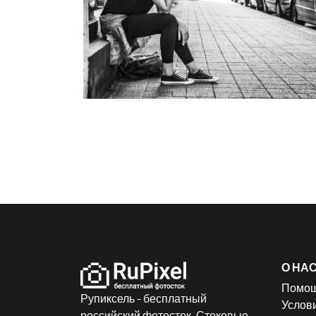
О НА
Помо
Рупиксель - бесплатный
Услов
российский фотосток. Стоковые