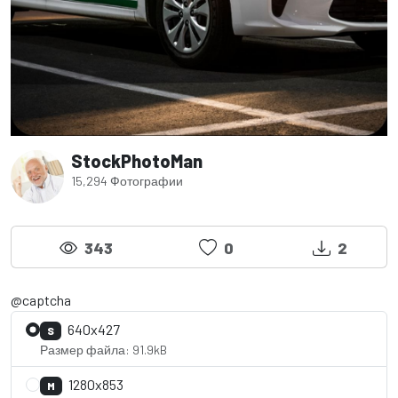
StockPhotoMan
15,294 Фотографии
343
0
2
@captcha
640x427
S
Размер файла: 91.9kB
1280x853
M