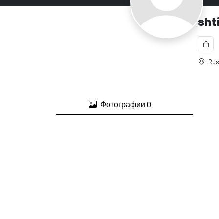
sht
Rus
Фотографии
0