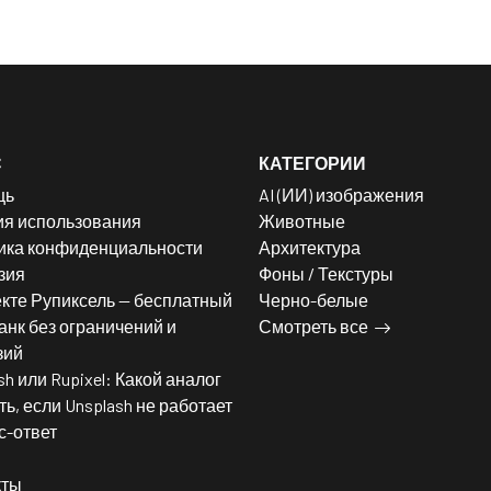
С
КАТЕГОРИИ
щь
AI (ИИ) изображения
ия использования
Животные
ика конфиденциальности
Архитектура
зия
Фоны / Текстуры
кте Рупиксель — бесплатный
Черно-белые
нк без ограничений и
Смотреть все
зий
sh или Rupixel: Какой аналог
ь, если Unsplash не работает
с-ответ
кты