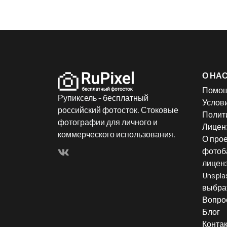
О НА
Помо
Рупиксель - бесплатный
Услов
российский фотосток. Стоковые
Полит
фотографии для личного и
Лицен
коммерческого использования.
О прое
фотоба
лицен
Unspla
выбрат
Вопро
Блог
Конта