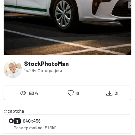
StockPhotoMan
15,294 Фотографии
534
0
3
@captcha
640x456
S
Размер файла: 51.5kB