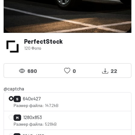
PerfectStock
120 Фото
690
0
22
@captcha
640x427
S
Размер файла: 147.2kB
1280x853
M
Размер файла: 528kB