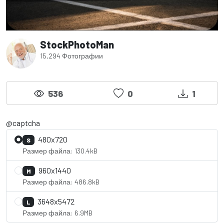
StockPhotoMan
15,294 Фотографии
536
0
1
@captcha
480x720
S
Размер файла: 130.4kB
960x1440
M
Размер файла: 486.8kB
3648x5472
L
Размер файла: 6.9MB