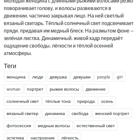
Молодая женщина с длинными рыжими волосами резко
поворачивает голову, и волосы развеваются в
движении, частично закрывая лицо. На ней светлый
вязаный свитарь. Тёплый солнечный свет подсвечивает
пряди, придавая им медный блеск. На размытом фоне —
зелёная листва. Динамичный, живой кадр передаёт
ощущение свободы, лёгкости и тёплой осенней
атмосферы.
Теги
женщина
люди
девушка
девушки
people
girl
woman
портрет
рыжие волосы
движение
солнечный свет
тёплые тона
природа
осень
вязаный свитер
динамика
свобода
женский портрет
фотосессия
медные волосы
естественный свет
эстетика
настроение
лёгкость