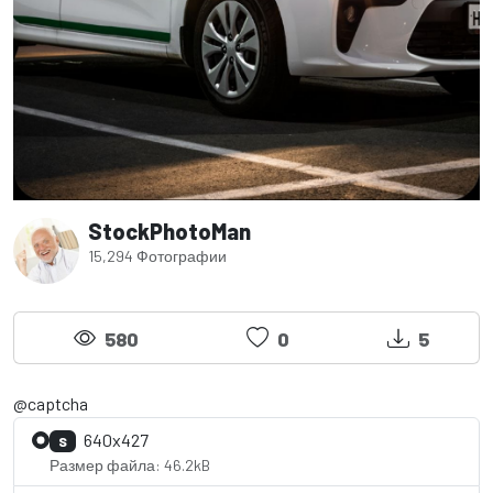
StockPhotoMan
15,294 Фотографии
580
0
5
@captcha
640x427
S
Размер файла: 46.2kB