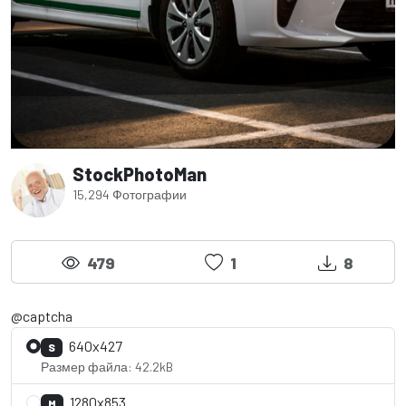
StockPhotoMan
15,294 Фотографии
479
1
8
@captcha
640x427
S
Размер файла: 42.2kB
1280x853
M