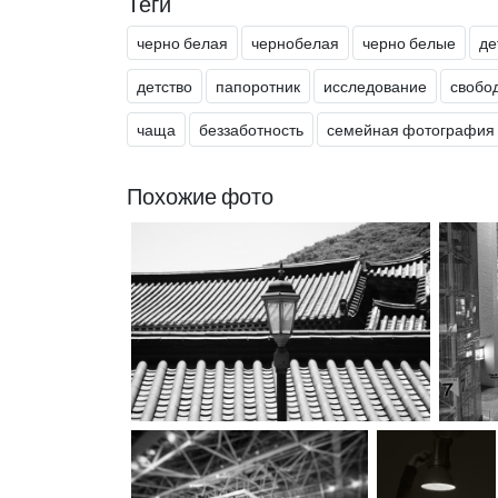
Теги
черно белая
чернобелая
черно белые
де
детство
папоротник
исследование
свобо
чаща
беззаботность
семейная фотография
Похожие фото