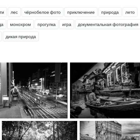
ти
лес
чёрнобелое фото
приключение
природа
лето
да
монохром
прогулка
игра
документальная фотография
дикая природа