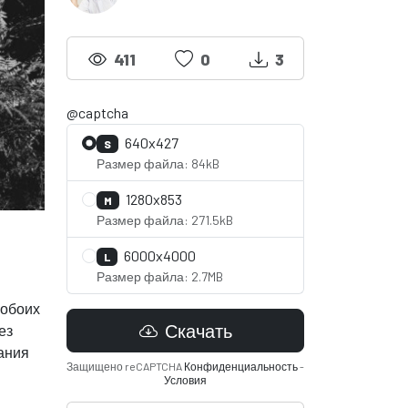
411
0
3
@captcha
640x427
S
Размер файла: 84kB
1280x853
M
Размер файла: 271.5kB
6000x4000
L
Размер файла: 2.7MB
 обоих
Скачать
ез
вания
Защищено reCAPTCHA
Конфиденциальность
-
Условия