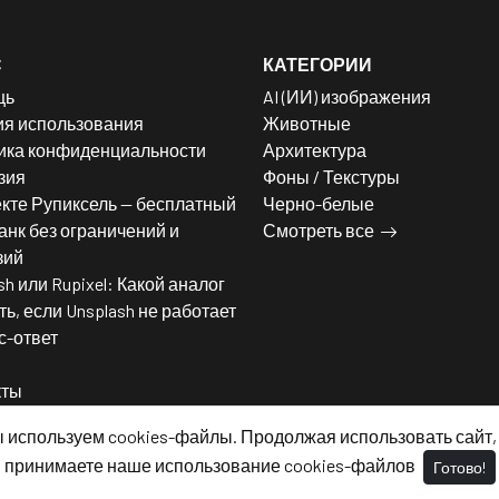
С
КАТЕГОРИИ
щь
AI (ИИ) изображения
ия использования
Животные
ика конфиденциальности
Архитектура
зия
Фоны / Текстуры
кте Рупиксель — бесплатный
Черно-белые
нк без ограничений и
Смотреть все
зий
sh или Rupixel: Какой аналог
ь, если Unsplash не работает
с-ответ
кты
 используем cookies-файлы. Продолжая использовать сайт,
принимаете наше использование cookies-файлов
Готово!
© 2026 - RuPixel, Все права защищены.