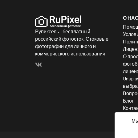
О НА
Помо
Рупиксель - бесплатный
Услов
российский фотосток. Стоковые
Полит
фотографии для личного и
Лицен
коммерческого использования.
О прое
фотоба
лицен
Unspla
выбрат
Вопро
Блог
Конта
Мы