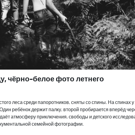
у, чёрно-белое фото летнего
стого леса среди папоротников, сняты со спины. На спинах у
 Один ребёнок держит палку, второй пробирается вперёд чер
оздаёт атмосферу приключения, свободы и детского исследо
документальной семейной фотографии.