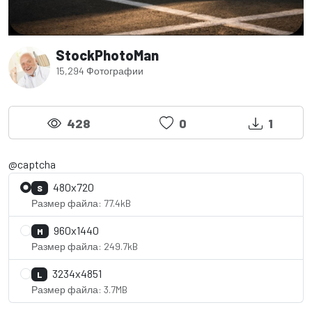
StockPhotoMan
15,294 Фотографии
428
0
1
@captcha
480x720
S
Размер файла: 77.4kB
960x1440
M
Размер файла: 249.7kB
3234x4851
L
Размер файла: 3.7MB