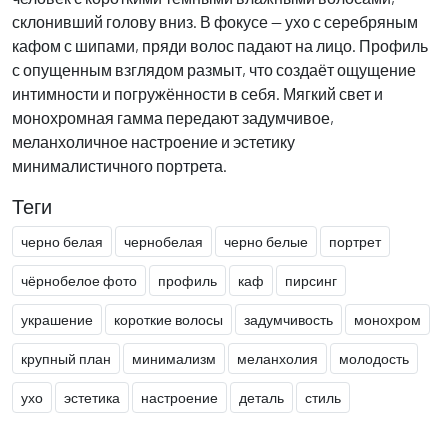
склонивший голову вниз. В фокусе — ухо с серебряным
кафом с шипами, пряди волос падают на лицо. Профиль
с опущенным взглядом размыт, что создаёт ощущение
интимности и погружённости в себя. Мягкий свет и
монохромная гамма передают задумчивое,
меланхоличное настроение и эстетику
минималистичного портрета.
Теги
черно белая
чернобелая
черно белые
портрет
чёрнобелое фото
профиль
каф
пирсинг
украшение
короткие волосы
задумчивость
монохром
крупный план
минимализм
меланхолия
молодость
ухо
эстетика
настроение
деталь
стиль