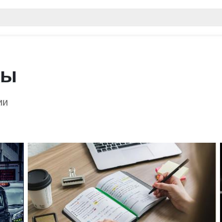
сы
ии