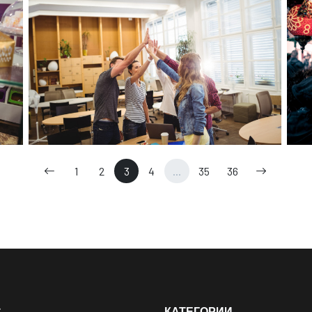
1
2
3
4
...
35
36
С
КАТЕГОРИИ