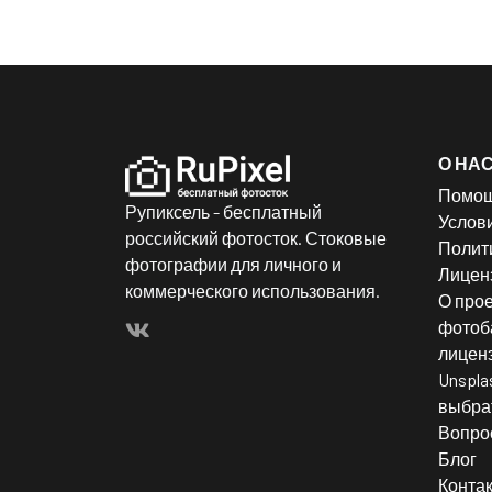
О НА
Помо
Рупиксель - бесплатный
Услов
российский фотосток. Стоковые
Полит
фотографии для личного и
Лицен
коммерческого использования.
О прое
фотоба
лицен
Unspla
выбрат
Вопро
Блог
Конта