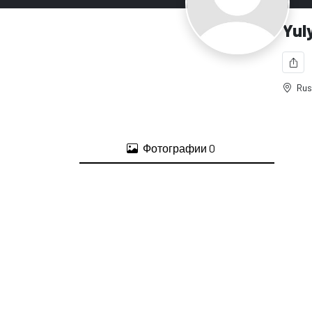
Yul
Rus
Фотографии
0