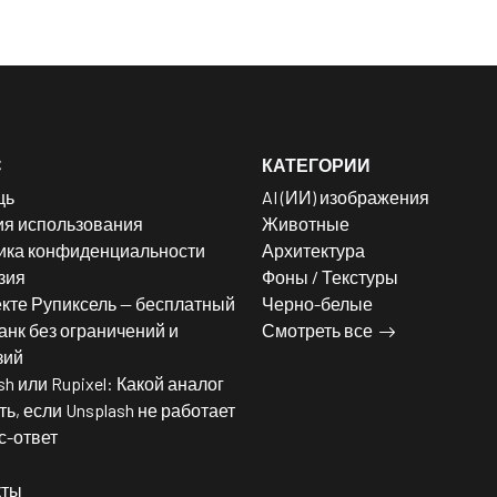
С
КАТЕГОРИИ
щь
AI (ИИ) изображения
ия использования
Животные
ика конфиденциальности
Архитектура
зия
Фоны / Текстуры
кте Рупиксель — бесплатный
Черно-белые
нк без ограничений и
Смотреть все
зий
sh или Rupixel: Какой аналог
ь, если Unsplash не работает
с-ответ
кты