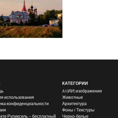
С
КАТЕГОРИИ
щь
AI (ИИ) изображения
ия использования
Животные
ика конфиденциальности
Архитектура
зия
Фоны / Текстуры
кте Рупиксель — бесплатный
Черно-белые