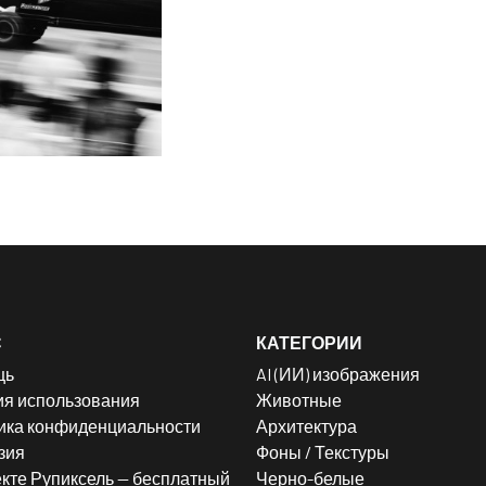
С
КАТЕГОРИИ
щь
AI (ИИ) изображения
ия использования
Животные
ика конфиденциальности
Архитектура
зия
Фоны / Текстуры
кте Рупиксель — бесплатный
Черно-белые