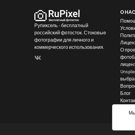
О НА
Помо
Рупиксель - бесплатный
Услов
российский фотосток. Стоковые
Полит
фотографии для личного и
Лицен
коммерческого использования.
О прое
фотоба
лицен
Unspla
выбрат
Вопро
Блог
Конта
Мы