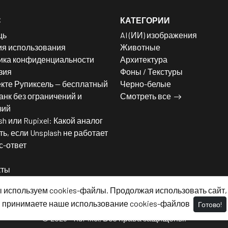
С
КАТЕГОРИИ
щь
AI (ИИ) изображения
ия использования
Животные
ика конфиденциальности
Архитектура
зия
Фоны / Текстуры
кте Рупиксель — бесплатный
Черно-белые
нк без ограничений и
Смотреть все
зий
sh или Rupixel: Какой аналог
ь, если Unsplash не работает
с-ответ
кты
 используем cookies-файлы. Продолжая использовать сайт,
принимаете наше использование cookies-файлов
Готово!
© 2026 - RuPixel, Все права защищены.