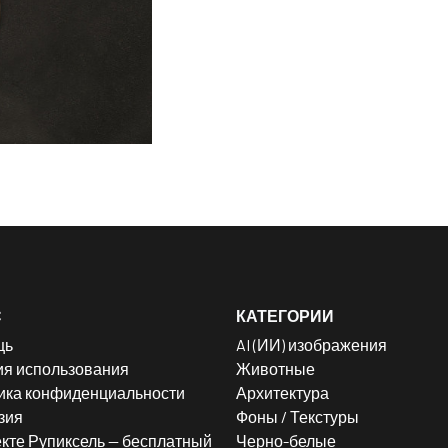
С
КАТЕГОРИИ
щь
AI (ИИ) изображения
ия использования
Животные
ика конфиденциальности
Архитектура
зия
Фоны / Текстуры
кте Рупиксель — бесплатный
Черно-белые