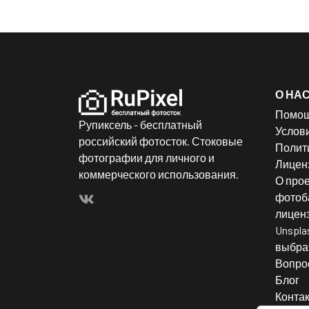
О НА
Помо
Рупиксель - бесплатный
Услов
российский фотосток. Стоковые
Полит
фотографии для личного и
Лицен
коммерческого использования.
О прое
фотоба
лицен
Unspla
выбрат
Вопро
Блог
Конта