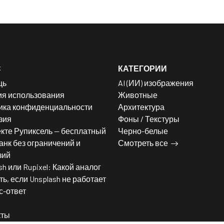
С
КАТЕГОРИИ
щь
AI (ИИ) изображения
ия использования
Животные
ика конфиденциальности
Архитектура
зия
Фоны / Текстуры
кте Рупиксель — бесплатный
Черно-белые
нк без ограничений и
Смотреть все
зий
sh или Rupixel: Какой аналог
ь, если Unsplash не работает
с-ответ
кты