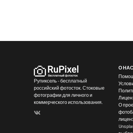
О НА
Помо
Рупиксель - бесплатный
Услов
российский фотосток. Стоковые
Полит
фотографии для личного и
Лицен
коммерческого использования.
О прое
фотоба
лицен
Unspla