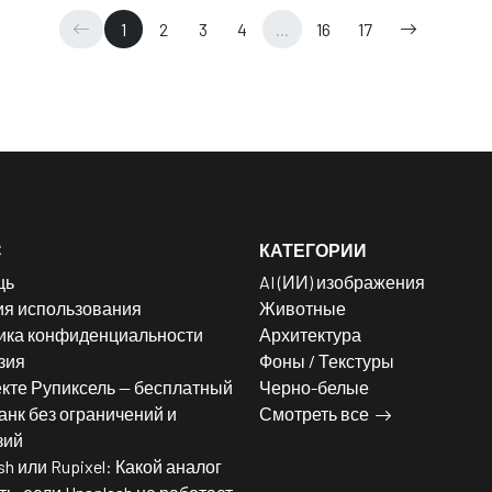
1
2
3
4
...
16
17
С
КАТЕГОРИИ
щь
AI (ИИ) изображения
ия использования
Животные
ика конфиденциальности
Архитектура
зия
Фоны / Текстуры
кте Рупиксель — бесплатный
Черно-белые
нк без ограничений и
Смотреть все
зий
sh или Rupixel: Какой аналог