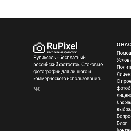
О НА
Помо
Рупиксель - бесплатный
Услов
российский фотосток. Стоковые
Полит
фотографии для личного и
Лицен
коммерческого использования.
О прое
фотоба
лицен
Unspla
выбрат
Вопро
Блог
Конта