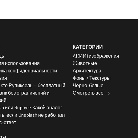
С
КАТЕГОРИИ
щь
AI (ИИ) изображения
ия использования
Животные
ика конфиденциальности
Архитектура
зия
Фоны / Текстуры
кте Рупиксель — бесплатный
Черно-белые
нк без ограничений и
Смотреть все
зий
sh или Rupixel: Какой аналог
ь, если Unsplash не работает
с-ответ
кты