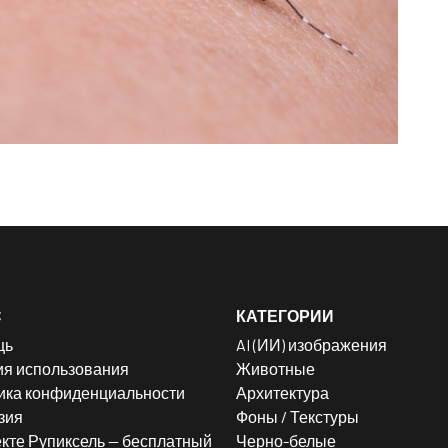
С
КАТЕГОРИИ
щь
AI (ИИ) изображения
ия использования
Животные
ика конфиденциальности
Архитектура
зия
Фоны / Текстуры
кте Рупиксель — бесплатный
Черно-белые