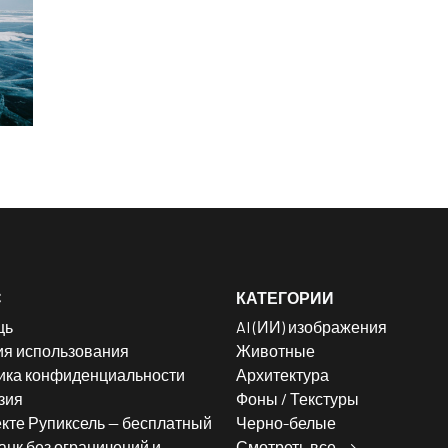
С
КАТЕГОРИИ
щь
AI (ИИ) изображения
ия использования
Животные
ика конфиденциальности
Архитектура
зия
Фоны / Текстуры
кте Рупиксель — бесплатный
Черно-белые
нк без ограничений и
Смотреть все