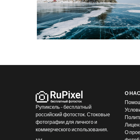
О НА
Помо
Рупиксель - бесплатный
Услов
российский фотосток. Стоковые
Полит
фотографии для личного и
Лицен
коммерческого использования.
О прое
фотоба