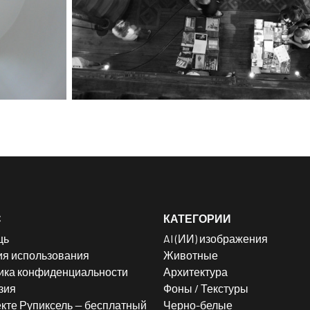
С
КАТЕГОРИИ
щь
AI (ИИ) изображения
ия использования
Животные
ика конфиденциальности
Архитектура
зия
Фоны / Текстуры
кте Рупиксель — бесплатный
Черно-белые