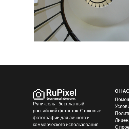
О НА
Помо
Рупиксель - бесплатный
Услов
российский фотосток. Стоковые
Полит
фотографии для личного и
Лицен
коммерческого использования.
О прое