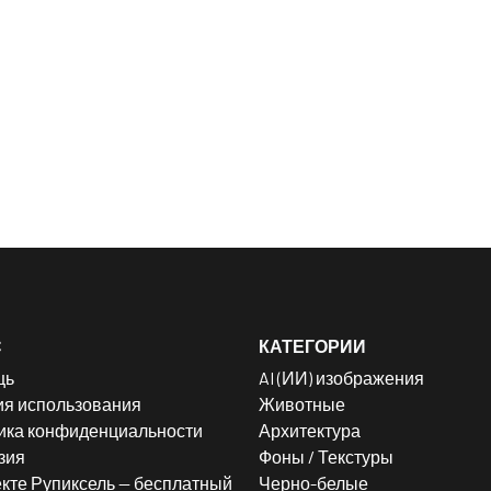
С
КАТЕГОРИИ
щь
AI (ИИ) изображения
ия использования
Животные
ика конфиденциальности
Архитектура
зия
Фоны / Текстуры
кте Рупиксель — бесплатный
Черно-белые