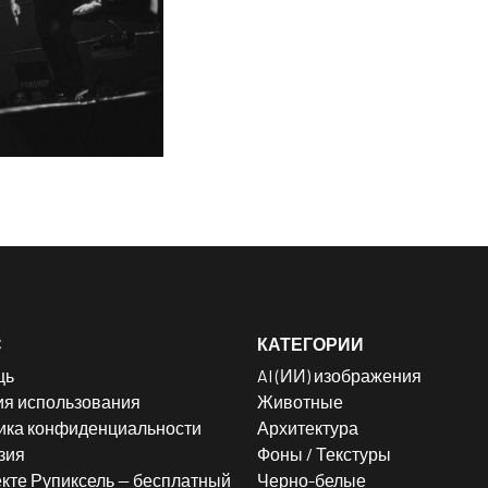
С
КАТЕГОРИИ
щь
AI (ИИ) изображения
ия использования
Животные
ика конфиденциальности
Архитектура
зия
Фоны / Текстуры
кте Рупиксель — бесплатный
Черно-белые