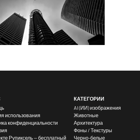
С
КАТЕГОРИИ
щь
AI (ИИ) изображения
ия использования
Животные
ика конфиденциальности
Архитектура
зия
Фоны / Текстуры
кте Рупиксель — бесплатный
Черно-белые