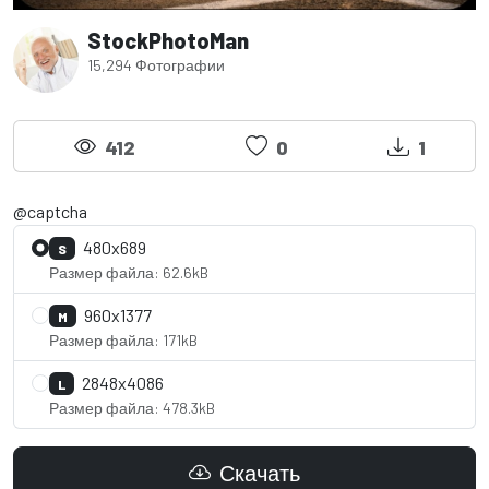
StockPhotoMan
15,294 Фотографии
412
0
1
@captcha
480x689
S
Размер файла: 62.6kB
960x1377
M
Размер файла: 171kB
2848x4086
L
Размер файла: 478.3kB
Скачать