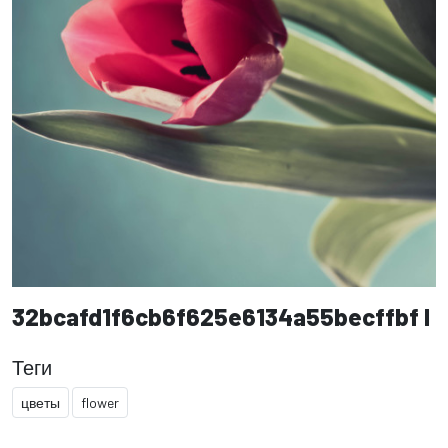
32bcafd1f6cb6f625e6134a55becffbf l
Теги
цветы
flower