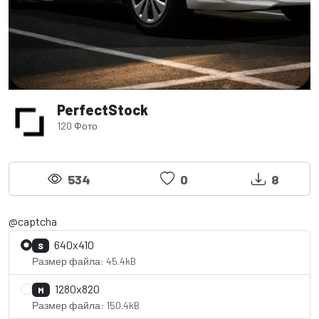
PerfectStock
120 Фото
534
0
8
@captcha
640x410
S
Размер файла: 45.4kB
1280x820
M
Размер файла: 150.4kB