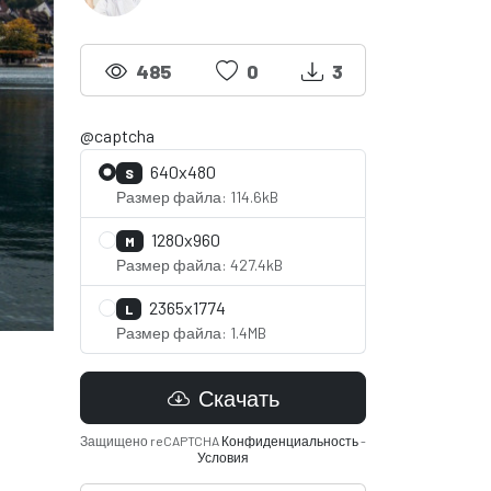
485
0
3
@captcha
640x480
S
Размер файла: 114.6kB
1280x960
M
Размер файла: 427.4kB
2365x1774
L
Размер файла: 1.4MB
Скачать
Защищено reCAPTCHA
Конфиденциальность
-
Условия