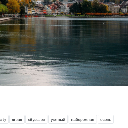
city
urban
cityscape
уютный
набережная
осень