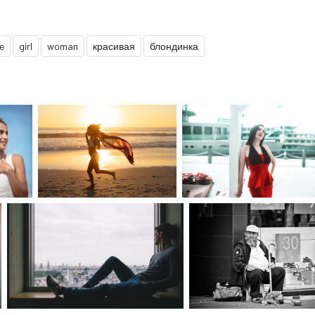
e
girl
woman
красивая
блондинка