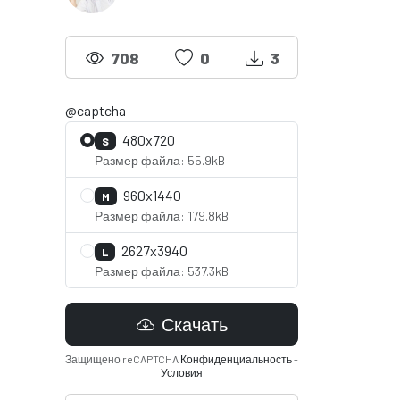
708
0
3
@captcha
480x720
S
Размер файла: 55.9kB
960x1440
M
Размер файла: 179.8kB
2627x3940
L
Размер файла: 537.3kB
Скачать
Защищено reCAPTCHA
Конфиденциальность
-
Условия