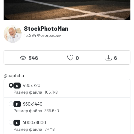
StockPhotoMan
15,294 Фотографии
546
0
6
@captcha
480x720
S
Размер файла: 106.1kB
960x1440
M
Размер файла: 336.6kB
4000x6000
L
Размер файла: 7.4MB