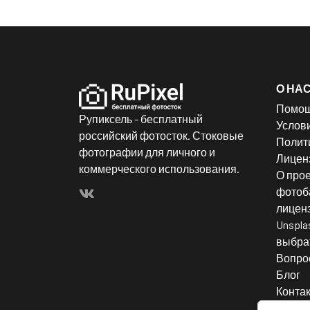
О НА
Помо
Рупиксель - бесплатный
Услов
российский фотосток. Стоковые
Полит
фотографии для личного и
Лицен
коммерческого использования.
О прое
фотоба
лицен
Unspla
выбрат
Вопро
Блог
Конта