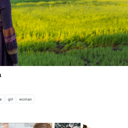
а
e
girl
woman