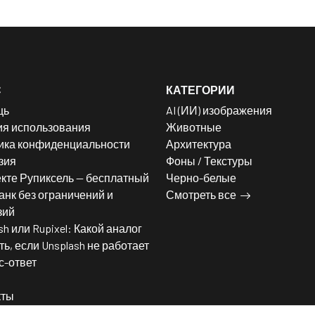
С
КАТЕГОРИИ
щь
AI (ИИ) изображения
ия использования
Животные
ика конфиденциальности
Архитектура
зия
Фоны / Текстуры
кте Рупиксель — бесплатный
Черно-белые
нк без ограничений и
Смотреть все
зий
sh или Rupixel: Какой аналог
ь, если Unsplash не работает
с-ответ
кты