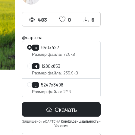
483
0
6
@captcha
640x427
S
Размер файла: 77.5kB
1280x853
M
Размер файла: 235.9kB
5247x3498
L
Размер файла: 2MB
Скачать
Защищено reCAPTCHA
Конфиденциальность
-
Условия