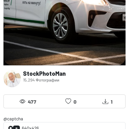
StockPhotoMan
15,294 Фотографии
477
0
1
@captcha
640x426
S