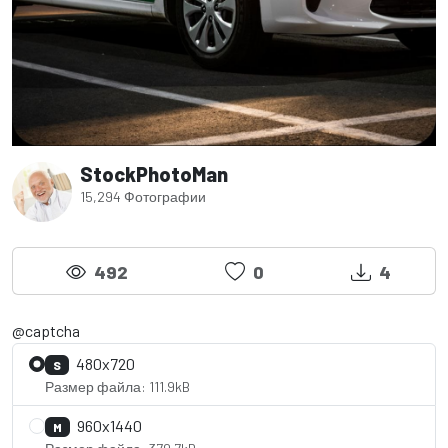
StockPhotoMan
15,294 Фотографии
492
0
4
@captcha
480x720
S
Размер файла: 111.9kB
960x1440
M