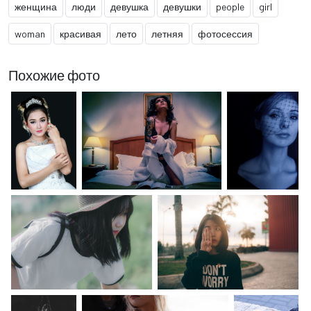
женщина
люди
девушка
девушки
people
girl
woman
красивая
лето
летняя
фотосессия
Похожие фото