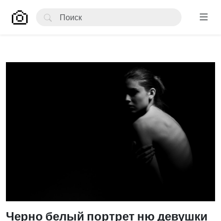
Черно белый портрет ню девушки