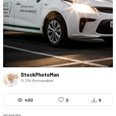
StockPhotoMan
15,294 Фотографии
450
0
6
@captcha