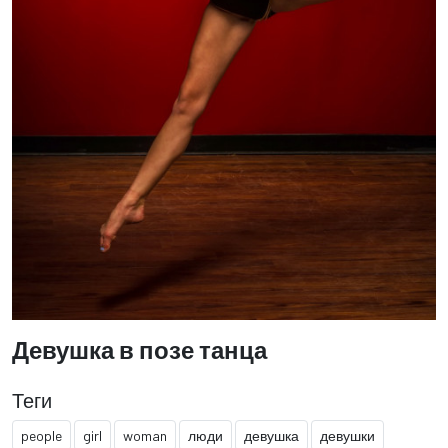
Девушка в позе танца
Теги
people
girl
woman
люди
девушка
девушки