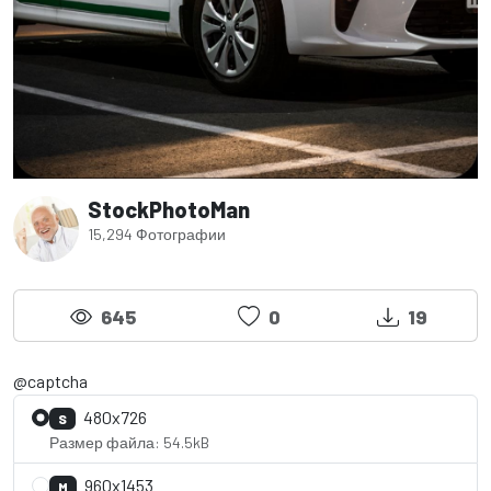
StockPhotoMan
15,294 Фотографии
645
0
19
@captcha
480x726
S
Размер файла: 54.5kB
960x1453
M