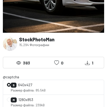
StockPhotoMan
15,294 Фотографии
383
0
1
@captcha
640x427
S
Размер файла: 85.5kB
1280x853
M
Размер файла: 239kB