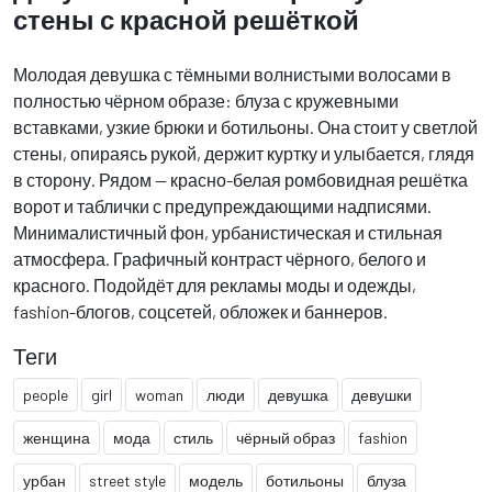
стены с красной решёткой
Молодая девушка с тёмными волнистыми волосами в
полностью чёрном образе: блуза с кружевными
вставками, узкие брюки и ботильоны. Она стоит у светлой
стены, опираясь рукой, держит куртку и улыбается, глядя
в сторону. Рядом — красно-белая ромбовидная решётка
ворот и таблички с предупреждающими надписями.
Минималистичный фон, урбанистическая и стильная
атмосфера. Графичный контраст чёрного, белого и
красного. Подойдёт для рекламы моды и одежды,
fashion-блогов, соцсетей, обложек и баннеров.
Теги
people
girl
woman
люди
девушка
девушки
женщина
мода
стиль
чёрный образ
fashion
урбан
street style
модель
ботильоны
блуза