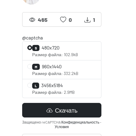
465
0
1
@captcha
480x720
S
Размер файла: 102.9kB
960x1440
M
Размер файла: 332.2kB
3456x5184
L
Размер файла: 2.9MB
Скачать
Защищено reCAPTCHA
Конфиденциальность
-
Условия