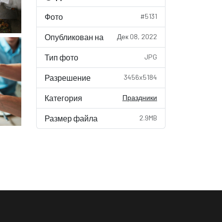
Фото
#5131
Опубликован на
Дек 08, 2022
Тип фото
JPG
Разрешение
3456x5184
Категория
Праздники
Размер файла
2.9MB