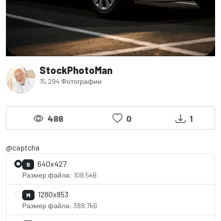
StockPhotoMan
15,294 Фотографии
488
0
1
@captcha
640x427
S
Размер файла: 108.5kB
1280x853
M
Размер файла: 388.7kB