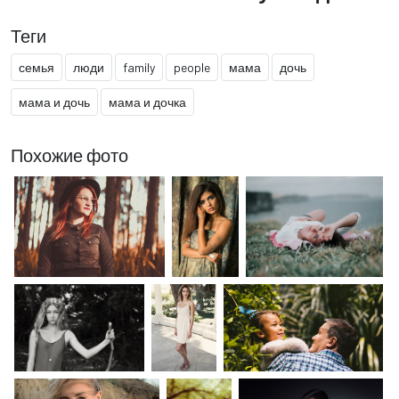
Теги
семья
люди
family
people
мама
дочь
мама и дочь
мама и дочка
Похожие фото