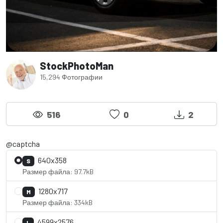
StockPhotoMan
15,294 Фотографии
516
0
2
@captcha
640x358
S
Размер файла: 97.7kB
1280x717
M
Размер файла: 334kB
4599x2576
L