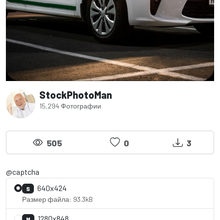
StockPhotoMan
15,294 Фотографии
505
0
3
@captcha
640x424
S
Размер файла: 93.3kB
1280x848
M