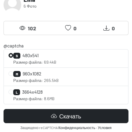
6 Фото
102
0
0
@captcha
480x541
S
Размер файла: 69.4kB
960x1082
M
Размер файла: 265.5kB
3664x4128
L
Размер файла: 8.6MB
Скачать
Защищено reCAPTCHA
Конфиденциальность
-
Условия